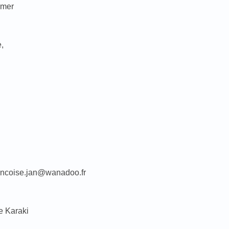
 mer
,
rancoise.jan@wanadoo.fr
e Karaki