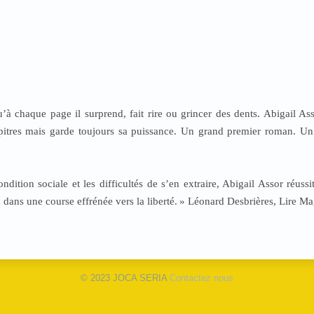
u’à chaque page il surprend, fait rire ou grincer des dents. Abigail As
apitres mais garde toujours sa puissance. Un grand premier roman. Un
dition sociale et les difficultés de s’en extraire, Abigail Assor réuss
 dans une course effrénée vers la liberté.
» Léonard Desbrières, Lire Mag
© 2023 JOCA SERIA
Contactez nous