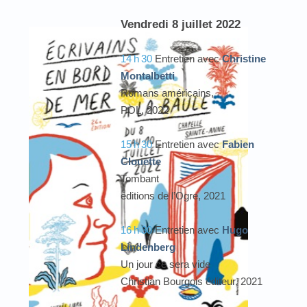
Vendredi 8 juillet 2022
14
h
30
Entretien avec
Christine
Montalbetti
Romans américains,
POL, 2022
15
h
30
Entretien avec
Fabien
Clouette
Tombant
éditions de l’Ogre, 2021
16
h
30
Entretien avec
Hugo
Lindenberg
Un jour ce sera vide
Christian Bourgois éditeur, 2021