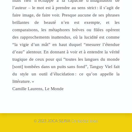
mais rien n’échappe à la capacité d’imagination de
l’auteur – le mot est à prendre au sens strict
: il s’agit de
faire image, de faire voir. Presque aucune de ses phrases
brillantes de beauté n’en est exempte, et les
comparaisons, les métaphores brèves ou filées opèrent
des rapprochements inattendus, où la lucidité est comme
“la vigie d’un mât” en haut duquel “mesurer l’étendue
d’eau” alentour. En donnant à voir et à entendre la vérité
tragique de ceux pour qui “toutes les langues du monde
[sont] tombées dans un puits sans fond”, Tanguy Viel fait
du style un outil d’élucidation
: ce qu’on appelle la
littérature.
»
Camille Laurens, Le Monde
© 2023 JOCA SERIA
Contactez nous